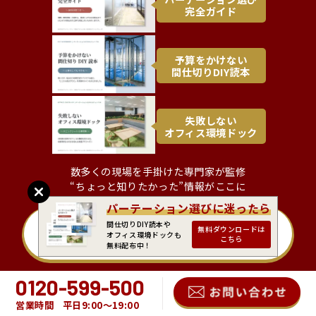
完全ガイド
予算をかけない
間仕切りDIY読本
失敗しない
オフィス環境ドック
数多くの現場を手掛けた専門家が監修
“ちょっと知りたかった”情報がここに
パーテーション選びに迷ったら
間仕切りDIY読本や
無料ダウンロード
無料ダウンロードは
オフィス環境ドックも
こちら
無料配布中！
0120-599-500
営業時間
平⽇9:00〜19:00