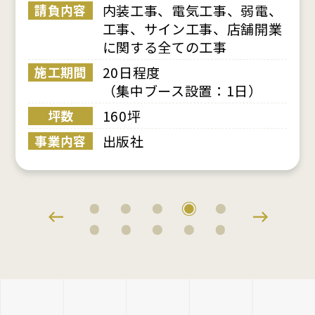
気工事、弱電、
内装工事、電気
請負内容
工事、店舗開業
工事、サイン工
の工事
22日程度
施工期間
100坪
坪数
置：1日）
ブランドオーク
事業内容