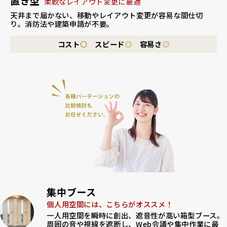
置き型
柔軟なレイアウト変更に最適
天井まで届かない、移動やレイアウト変更が容易な間仕切
り。
消防法や建築申請が不要。
コスト
〇
スピード
◎
容易さ
◎
集中ブース
個人用空間には、こちらがオススメ！
一人用空間を瞬時に創出、遮音性が高い箱型ブース。
周囲の音や視線を遮断し、Web会議や集中作業に最